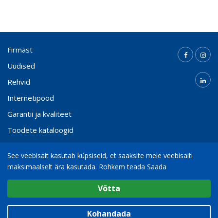
Firmast
Uudised
Rehvid
Internetipood
Garantii ja kvaliteet
Toodete kataloogid
Kontakt
See veebisait kasutab küpsiseid, et saaksite meie veebisaiti
maksimaalselt ära kasutada.
Rohkem teada Saada
Valige cookie Seaded
(+372) 65 000 21
info@bohnenkamp.ee
Võtta
Minimaalne
© 2026
Bohnenkamp AG
Analüütiline / Funktsionaalne
Kohandada