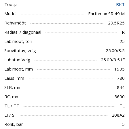
Tootja
BKT
Mudel
Earthmax SR 49 M
Rehvimõõt
29.5R25
Radiaal / diagonaal
R
Läbimõõt, tolli
25
Soovitatav, velg
25.00/3.5
Lubatud Velg
25.00/3.5 IF
Läbimõõt, mm
1905
Laius, mm
780
SLR, mm
844
RC, mm
5600
TL / TT
TL
LI / SI
208A2
Rõhk, bar
5