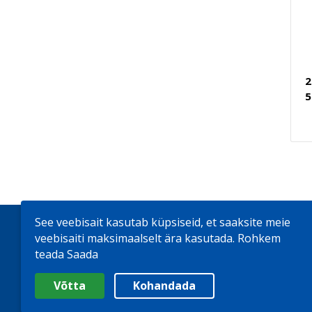
2
5
See veebisait kasutab küpsiseid, et saaksite meie
Firmast
Uudised
Rehvid
Interneti
veebisaiti maksimaalselt ära kasutada.
Rohkem
teada Saada
Valige cookie Seaded
© 2026
Bohnenkamp AG
Võtta
Kohandada
Minimaalne
Analüütiline / Funktsionaalne