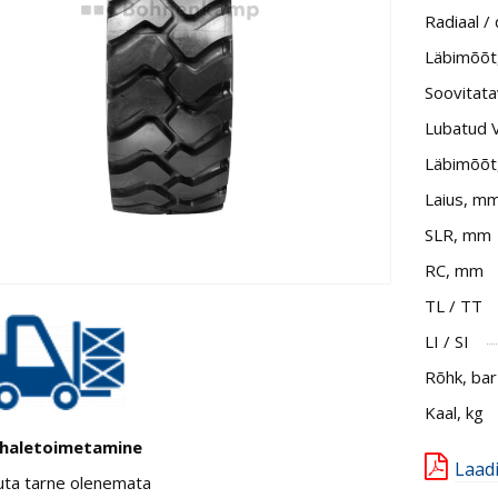
Radiaal /
Läbimõõt, 
Soovitata
Lubatud 
Läbimõõt
Laius, m
SLR, mm
RC, mm
TL / TT
LI / SI
Rõhk, bar
Kaal, kg
haletoimetamine
Laad
uta tarne olenemata