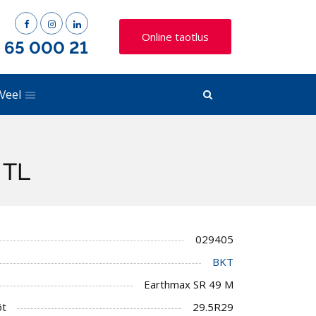
Online taotlus
) 65 000 21
Veel
 TL
029405
BKT
Earthmax SR 49 M
õt
29.5R29