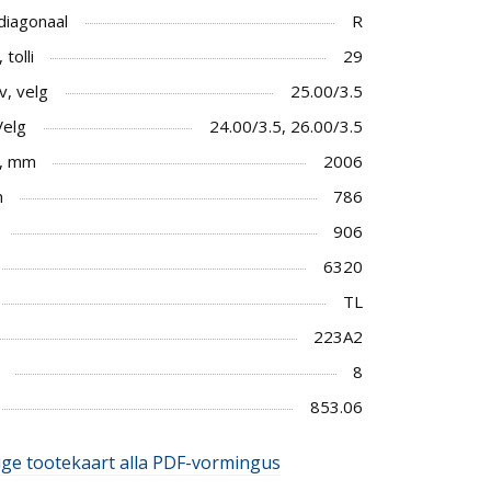
 diagonaal
R
tolli
29
v, velg
25.00/3.5
Velg
24.00/3.5, 26.00/3.5
, mm
2006
m
786
906
6320
TL
223A2
8
853.06
ige tootekaart alla PDF-vormingus