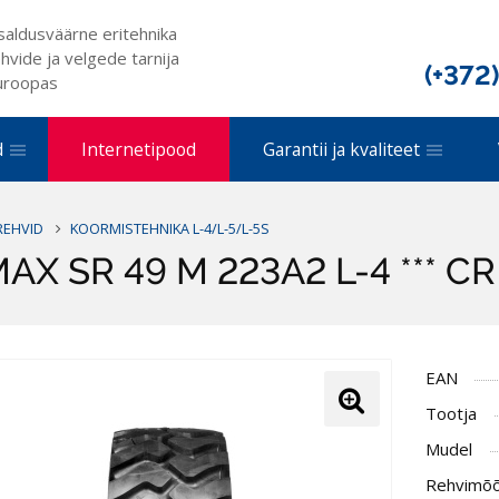
saldusväärne eritehnika
hvide ja velgede tarnija
(+372
uroopas
d
Internetipood
Garantii ja kvaliteet
REHVID
KOORMISTEHNIKA L-4/L-5/L-5S
X SR 49 M 223A2 L-4 *** CR
EAN
Tootja
Mudel
Rehvimõ