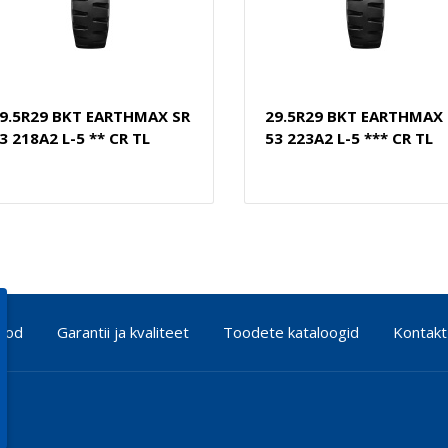
9.5R29 BKT EARTHMAX SR
29.5R29 BKT EARTHMAX 
3 218A2 L-5 ** CR TL
53 223A2 L-5 *** CR TL
pood
Garantii ja kvaliteet
Toodete kataloogid
Kontakt