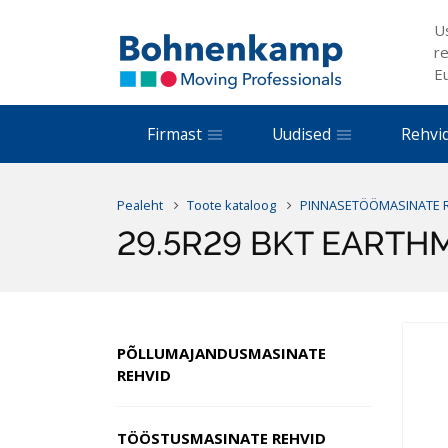
U
re
E
Firmast
Uudised
Rehvi
Pealeht
Toote kataloog
PINNASETÖÖMASINATE 
29.5R29 BKT EARTHMA
PÕLLUMAJANDUSMASINATE
REHVID
TÖÖSTUSMASINATE REHVID