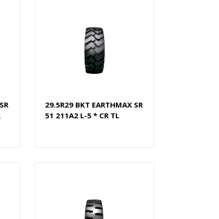
SR
29.5R29 BKT EARTHMAX SR
R
51 211A2 L-5 * CR TL