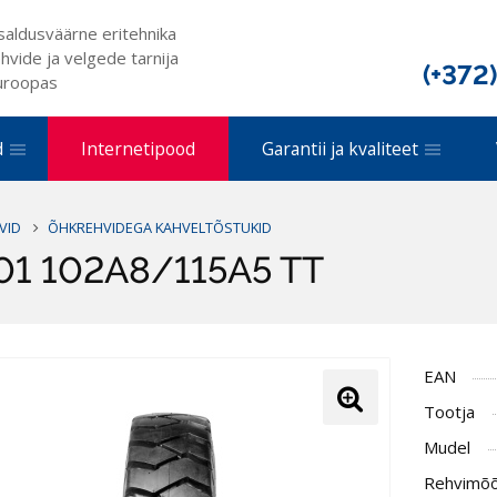
saldusväärne eritehnika
hvide ja velgede tarnija
(+372
uroopas
d
Internetipood
Garantii ja kvaliteet
VID
ÕHKREHVIDEGA KAHVELTÕSTUKID
01 102A8/115A5 TT
EAN
Tootja
Mudel
Rehvimõ