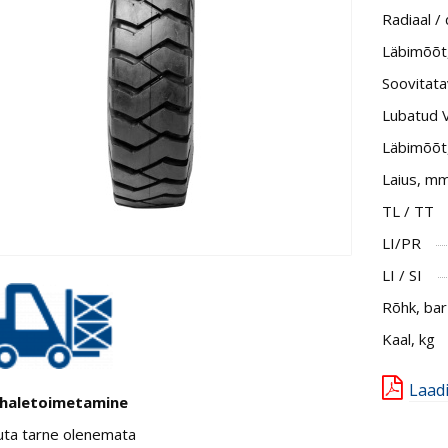
Radiaal /
Läbimõõt, 
Soovitata
Lubatud 
Läbimõõt
Laius, m
TL / TT
LI/PR
LI / SI
Rõhk, bar
Kaal, kg
Laad
haletoimetamine
uta tarne olenemata