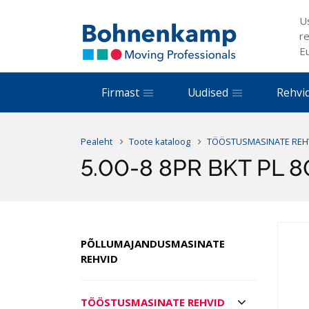
U
re
E
Firmast
Uudised
Rehvi
Pealeht
Toote kataloog
TÖÖSTUSMASINATE REH
5.00-8 8PR BKT PL 8
PÕLLUMAJANDUSMASINATE
REHVID
TÖÖSTUSMASINATE REHVID