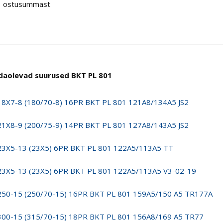
ostusummast
daolevad suurused BKT PL 801
18X7-8 (180/70-8) 16PR BKT PL 801 121A8/134A5 JS2
21X8-9 (200/75-9) 14PR BKT PL 801 127A8/143A5 JS2
23X5-13 (23X5) 6PR BKT PL 801 122A5/113A5 TT
23X5-13 (23X5) 6PR BKT PL 801 122A5/113A5 V3-02-19
250-15 (250/70-15) 16PR BKT PL 801 159A5/150 A5 TR177A
300-15 (315/70-15) 18PR BKT PL 801 156A8/169 A5 TR77