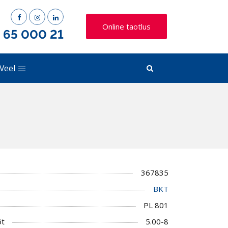
Online taotlus
) 65 000 21
Veel
367835
BKT
PL 801
õt
5.00-8