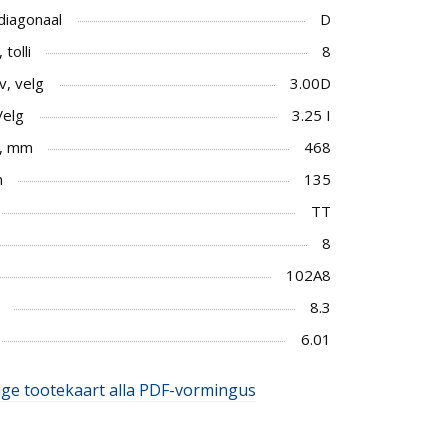
 diagonaal
D
tolli
8
v, velg
3.00D
Velg
3.25 I
, mm
468
m
135
TT
8
102A8
8.3
6.01
ige tootekaart alla PDF-vormingus