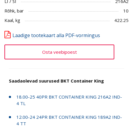
LI / SI
216A2
Rõhk, bar
10
Kaal, kg
422.25
Laadige tootekaart alla PDF-vormingus
Osta veebipoest
Saadaolevad suurused BKT Container King
18.00-25 40PR BKT CONTAINER KING 216A2 IND-
4 TL
12.00-24 24PR BKT CONTAINER KING 189A2 IND-
4 TT