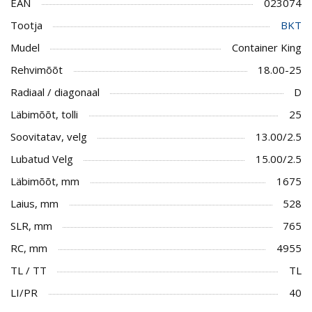
EAN
023074
Tootja
BKT
Mudel
Container King
Rehvimõõt
18.00-25
Radiaal / diagonaal
D
Läbimõõt, tolli
25
Soovitatav, velg
13.00/2.5
Lubatud Velg
15.00/2.5
Läbimõõt, mm
1675
Laius, mm
528
SLR, mm
765
RC, mm
4955
TL / TT
TL
LI/PR
40