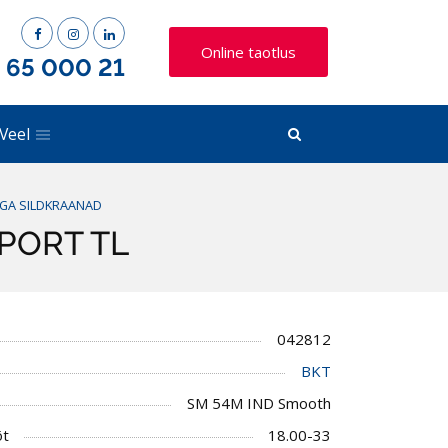
Online taotlus
) 65 000 21
Veel
EGA SILDKRAANAD
 PORT TL
042812
BKT
SM 54M IND Smooth
õt
18.00-33