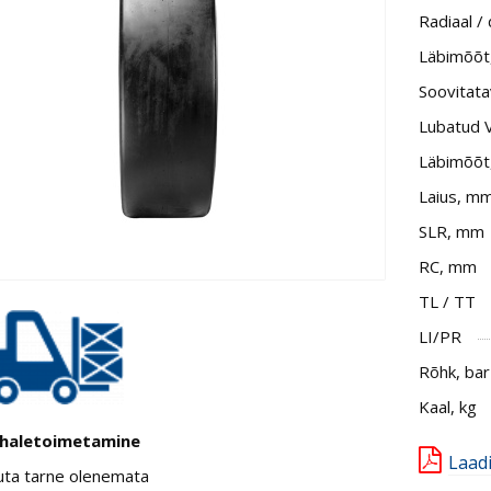
Radiaal /
Läbimõõt, 
Soovitata
Lubatud 
Läbimõõt
Laius, m
SLR, mm
RC, mm
TL / TT
LI/PR
Rõhk, bar
Kaal, kg
haletoimetamine
Laad
uta tarne olenemata