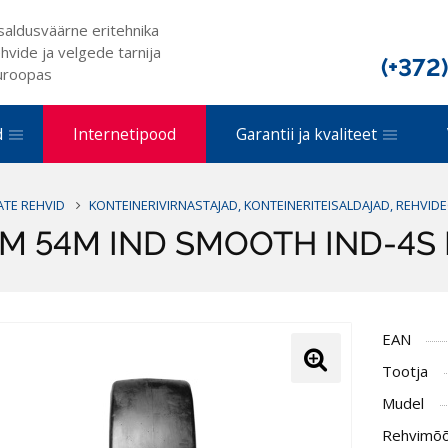
saldusväärne eritehnika
hvide ja velgede tarnija
(+372
uroopas
d
Internetipood
Garantii ja kvaliteet
ATE REHVID
KONTEINERIVIRNASTAJAD, KONTEINERITEISALDAJAD, REHVID
SM 54M IND SMOOTH IND-4S
EAN
Tootja
Mudel
Rehvimõ