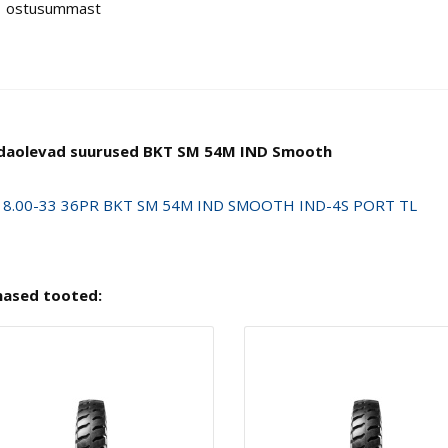
ostusummast
daolevad suurused BKT SM 54M IND Smooth
18.00-33 36PR BKT SM 54M IND SMOOTH IND-4S PORT TL
nased tooted: