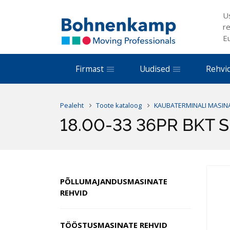
U
re
E
Firmast
Uudised
Rehvi
Pealeht
Toote kataloog
KAUBATERMINALI MASIN
18.00-33 36PR BKT 
PÕLLUMAJANDUSMASINATE
REHVID
TÖÖSTUSMASINATE REHVID