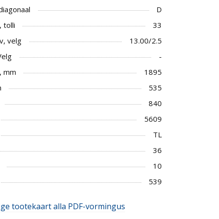
 diagonaal
D
tolli
33
v, velg
13.00/2.5
Velg
-
, mm
1895
m
535
840
5609
TL
36
10
539
ige tootekaart alla PDF-vormingus