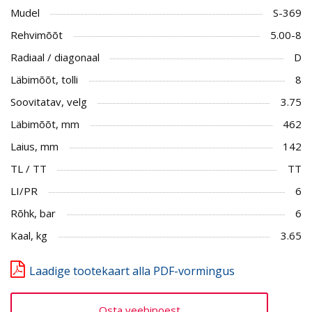
Mudel
S-369
Rehvimõõt
5.00-8
Radiaal / diagonaal
D
Läbimõõt, tolli
8
Soovitatav, velg
3.75
Läbimõõt, mm
462
Laius, mm
142
TL / TT
TT
LI/PR
6
Rõhk, bar
6
Kaal, kg
3.65
Laadige tootekaart alla PDF-vormingus
Osta veebipoest