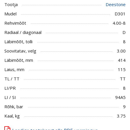
Tootja
Deestone
Mudel
D301
Rehvimõõt
4.00-8
Radiaal / diagonaal
D
Läbimõõt, tolli
8
Soovitatav, velg
3.00
Läbimõõt, mm
414
Laius, mm
115
TL / TT
TT
LI/PR
8
LI / SI
94A5
Rõhk, bar
9
Kaal, kg
3.75