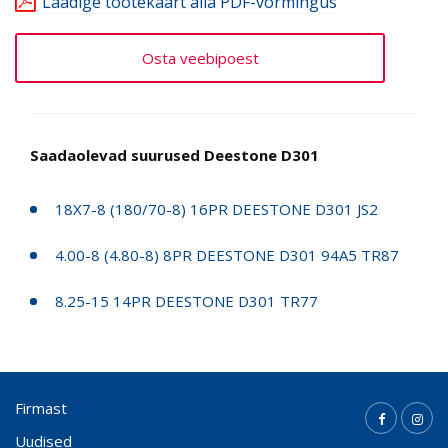
Laadige tootekaart alla PDF-vormingus
Osta veebipoest
Saadaolevad suurused Deestone D301
18X7-8 (180/70-8) 16PR DEESTONE D301 JS2
4.00-8 (4.80-8) 8PR DEESTONE D301 94A5 TR87
8.25-15 14PR DEESTONE D301 TR77
Firmast
Uudised