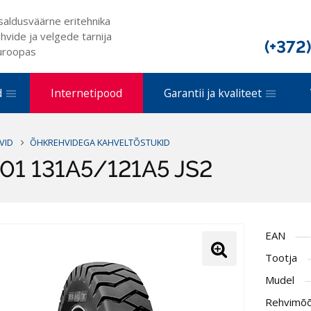
saldusväärne eritehnika
hvide ja velgede tarnija
(+372
uroopas
d
Internetipood
Garantii ja kvaliteet
VID
ÕHKREHVIDEGA KAHVELTÕSTUKID
801 131A5/121A5 JS2
EAN
Tootja
Mudel
Rehvimõ