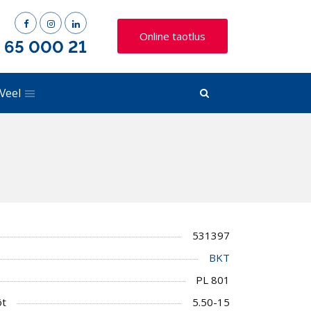
Online taotlus
) 65 000 21
Veel
531397
BKT
PL 801
õt
5.50-15