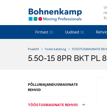
U
re
E
Firmast
Uudised
Rehvi
Pealeht
Toote kataloog
TÖÖSTUSMASINATE REH
5.50-15 8PR BKT PL 
PÕLLUMAJANDUSMASINATE
REHVID
TÖÖSTUSMASINATE REHVID