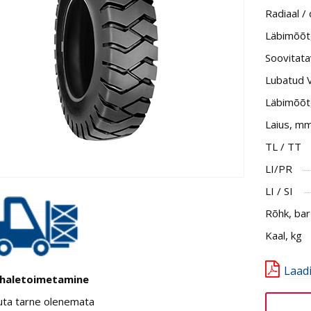
Radiaal /
Läbimõõt, 
Soovitata
Lubatud 
Läbimõõt
Laius, m
TL / TT
LI/PR
LI / SI
Rõhk, bar
Kaal, kg
Laad
haletoimetamine
uta tarne olenemata