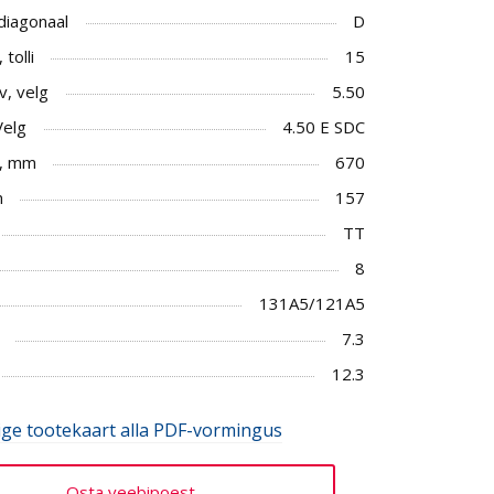
 diagonaal
D
tolli
15
v, velg
5.50
Velg
4.50 E SDC
, mm
670
m
157
TT
8
131A5/121A5
7.3
12.3
ige tootekaart alla PDF-vormingus
Osta veebipoest