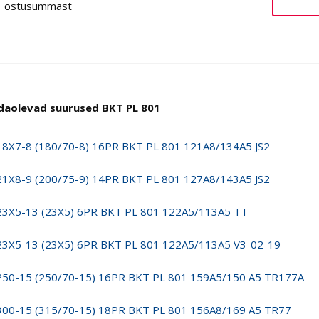
ostusummast
daolevad suurused BKT PL 801
18X7-8 (180/70-8) 16PR BKT PL 801 121A8/134A5 JS2
21X8-9 (200/75-9) 14PR BKT PL 801 127A8/143A5 JS2
23X5-13 (23X5) 6PR BKT PL 801 122A5/113A5 TT
23X5-13 (23X5) 6PR BKT PL 801 122A5/113A5 V3-02-19
250-15 (250/70-15) 16PR BKT PL 801 159A5/150 A5 TR177A
300-15 (315/70-15) 18PR BKT PL 801 156A8/169 A5 TR77