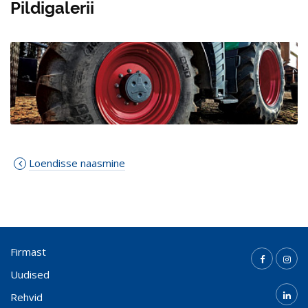
Pildigalerii
Loendisse naasmine
Firmast
Uudised
Rehvid