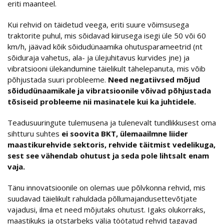
eriti maanteel.
Kui rehvid on täidetud veega, eriti suure võimsusega
traktorite puhul, mis sõidavad kiirusega isegi üle 50 või 60
km/h, jäävad kõik sõidudünaamika ohutusparameetrid (nt
sõiduraja vahetus, ala- ja ülejuhitavus kurvides jne) ja
vibratsiooni ülekandumine täielikult tähelepanuta, mis võib
põhjustada suuri probleeme.
Need negatiivsed mõjud
sõidudünaamikale ja vibratsioonile võivad põhjustada
tõsiseid probleeme nii masinatele kui ka juhtidele.
Teadusuuringute tulemusena ja tulenevalt tundlikkusest oma
sihtturu suhtes
ei soovita BKT, ülemaailmne liider
maastikurehvide sektoris, rehvide täitmist vedelikuga,
sest see vähendab ohutust ja seda pole lihtsalt enam
vaja.
Tänu innovatsioonile on olemas uue põlvkonna rehvid, mis
suudavad täielikult rahuldada põllumajandusettevõtjate
vajadusi, ilma et need mõjutaks ohutust. Igaks olukorraks,
maastikuks ja otstarbeks välja töötatud rehvid tagavad