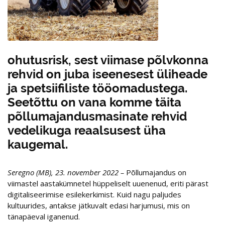
ohutusrisk, sest viimase põlvkonna
rehvid on juba iseenesest üliheade
ja spetsiifiliste tööomadustega.
Seetõttu on vana komme täita
põllumajandusmasinate rehvid
vedelikuga reaalsusest üha
kaugemal.
Seregno (MB), 23. november 2022 –
Põllumajandus on
viimastel aastakümnetel hüppeliselt uuenenud, eriti pärast
digitaliseerimise esilekerkimist. Kuid nagu paljudes
kultuurides, antakse jätkuvalt edasi harjumusi, mis on
tänapäeval iganenud.