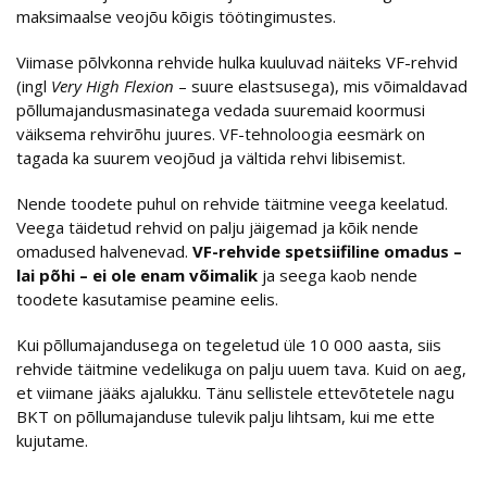
maksimaalse veojõu kõigis töötingimustes.
Viimase põlvkonna rehvide hulka kuuluvad näiteks VF-rehvid
(ingl
Very High Flexion
– suure elastsusega), mis võimaldavad
põllumajandusmasinatega vedada suuremaid koormusi
väiksema rehvirõhu juures. VF-tehnoloogia eesmärk on
tagada ka suurem veojõud ja vältida rehvi libisemist.
Nende toodete puhul on rehvide täitmine veega keelatud.
Veega täidetud rehvid on palju jäigemad ja kõik nende
omadused halvenevad.
VF-rehvide spetsiifiline omadus –
lai põhi – ei ole enam võimalik
ja seega kaob nende
toodete kasutamise peamine eelis.
Kui põllumajandusega on tegeletud üle 10 000 aasta, siis
rehvide täitmine vedelikuga on palju uuem tava. Kuid on aeg,
et viimane jääks ajalukku. Tänu sellistele ettevõtetele nagu
BKT on põllumajanduse tulevik palju lihtsam, kui me ette
kujutame.