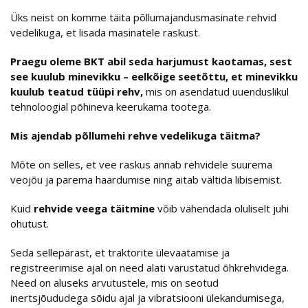
Üks neist on komme täita põllumajandusmasinate rehvid
vedelikuga, et lisada masinatele raskust.
Praegu oleme BKT abil seda harjumust kaotamas, sest
see kuulub minevikku – eelkõige seetõttu, et minevikku
kuulub teatud tüüpi rehv,
mis on asendatud uuenduslikul
tehnoloogial põhineva keerukama tootega.
Mis ajendab põllumehi rehve vedelikuga täitma?
Mõte on selles, et vee raskus annab rehvidele suurema
veojõu ja parema haardumise ning aitab vältida libisemist.
Kuid
rehvide veega
täitmine
võib vähendada oluliselt juhi
ohutust.
Seda sellepärast, et traktorite ülevaatamise ja
registreerimise ajal on need alati varustatud õhkrehvidega.
Need on aluseks arvutustele, mis on seotud
inertsjõududega sõidu ajal ja vibratsiooni ülekandumisega,