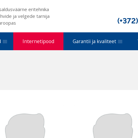
saldusväärne eritehnika
hvide ja velgede tarnija
(+372
uroopas
d
Internetipood
Garantii ja kvaliteet