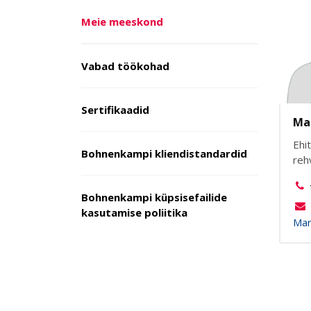
Meie meeskond
Vabad töökohad
Sertifikaadid
Ma
Ehi
Bohnenkampi kliendistandardid
reh
Bohnenkampi küpsisefailide
kasutamise poliitika
Mar