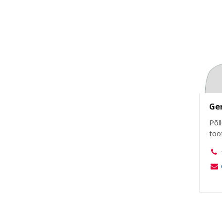
Ger
Põl
too