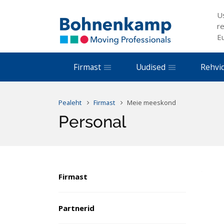
U
re
E
Firmast
Uudised
Rehvi
Pealeht
Firmast
Meie meeskond
Personal
Firmast
Partnerid