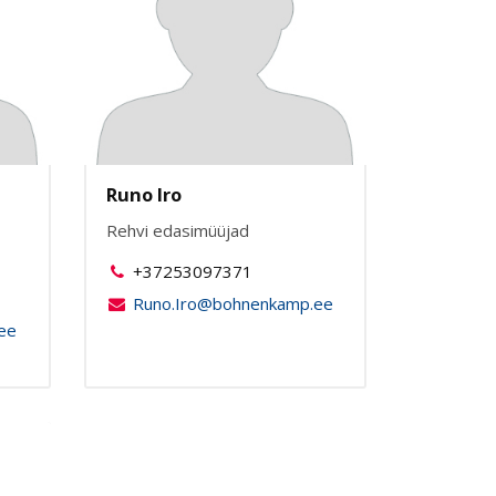
Runo Iro
Rehvi edasimüüjad
+37253097371
Runo.Iro@bohnenkamp.ee
ee