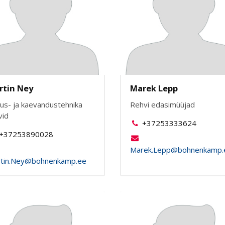
rtin Ney
Marek Lepp
tus- ja kaevandustehnika
Rehvi edasimüüjad
vid
+37253333624
+37253890028
Marek.Lepp@bohnenkamp.
tin.Ney@bohnenkamp.ee