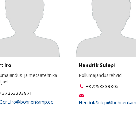
t Iro
Hendrik Sulepi
lumajandus-ja metsatehnika
Põllumajandusrehvid
tjad
+37253333805
+37253333871
Gert.Iro@bohnenkamp.ee
Hendrik.Sulepi@bohnenkam