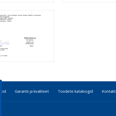
BKT Distributor
KENDA Distributo
Certificate
Certificate
STARCO
Distributor
Certificate
pood
Garantii ja kvaliteet
Toodete kataloogid
Kontakt