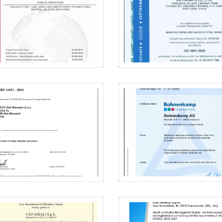
Kvaliteedijuhtimis
Juhtimissüsteemi
sertifikaadi ISO
ISO 9001:2008
9001:2008 STARC
Bohnenkamp
GS
Hulgimüük ja
Juhtimissüsteemi
turustamine