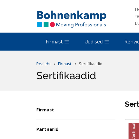
U
re
E
Firmast
Uudised
Rehvi
Pealeht
Firmast
Sertifikaadid
Sertifikaadid
Sert
Firmast
Partnerid