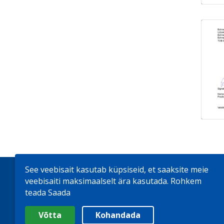
See veebisait kasutab küpsiseid, et saaksite meie
Firmast
Uudised
Rehvid
Interneti
veebisaiti maksimaalselt ära kasutada.
Rohkem
teada Saada
Valige cookie Seaded
© 2026
Bohnenkamp AG
Võtta
Kohandada
Minimaalne
Analüütiline / Funktsionaalne