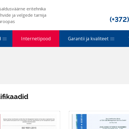
saldusväärne eritehnika
hvide ja velgede tarnija
(+372
uroopas
d
Internetipood
Garantii ja kvaliteet
ifikaadid