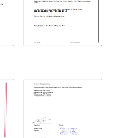
FAD ASSALI ISO
,
9001
Juhtimissüsteemi
ISO 9001:2015
NEXEN