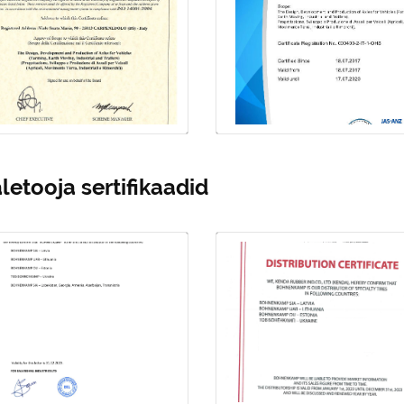
ISO 14001:2004
rehvid, kaamerad
STARCO Beli
kettad ja auto
Manastir d.o.o.
komponendid,
samuti rataste
kokkupanek
letooja sertifikaadid
FAD ASSALI ISO
FAD ASSALI
14001
OHSAS 18001