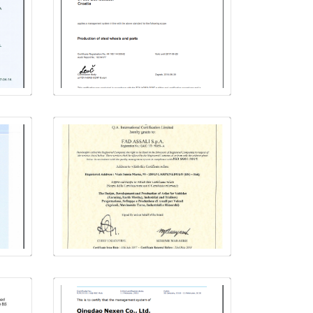
e
Juhtimissüsteemi
ISO 9001:2008
O
STARCO Beli
Manastir d.o.o.