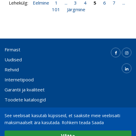
Lehekülg:
Eelmine
1
...
3
4
5
6
7
...
101
Järgmine
Firmast
Uudised
Rehvid
Internetipood
Garantii ja kvaliteet
Toodete kataloogid
Kontakt
See veebisait kasutab küpsiseid, et saaksite meie veebisaiti
maksimaalselt ära kasutada.
Rohkem teada Saada
Valige cookie Seaded
(+372) 65 000 21
info@bohnenkamp.ee