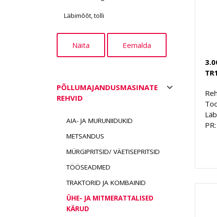
Läbimõõt, tolli
3.0
TR
PÕLLUMAJANDUSMASINATE
Reh
REHVID
Too
Läb
AIA- JA MURUNIIDUKID
PR:
METSANDUS
MÜRGIPRITSID/ VÄETISEPRITSID
TÖÖSEADMED
TRAKTORID JA KOMBAINID
ÜHE- JA MITMERATTALISED
KÄRUD