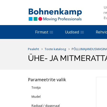
U
re
E
Firmast
Uudised
Rehvi
Pealeht
Toote kataloog
PÕLLUMAJANDUSMASINA
ÜHE- JA MITMERATT
Parameetrite valik
Tootja
Mudel
Radiaal / diagonaal