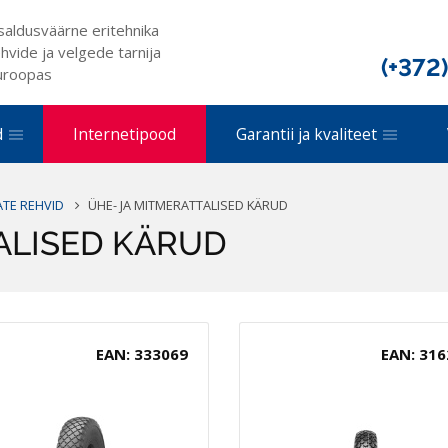
saldusväärne eritehnika
hvide ja velgede tarnija
(+372
uroopas
d
Internetipood
Garantii ja kvaliteet
TE REHVID
ÜHE- JA MITMERATTALISED KÄRUD
ALISED KÄRUD
EAN: 333069
EAN: 316