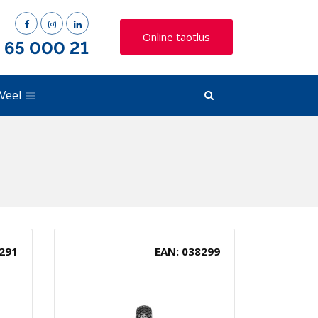
Online taotlus
) 65 000 21
Veel
291
EAN: 038299