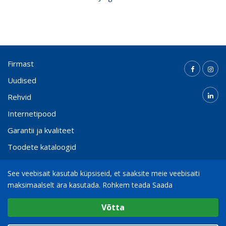
Firmast
Uudised
Rehvid
Internetipood
Garantii ja kvaliteet
Toodete kataloogid
Kontakt
See veebisait kasutab küpsiseid, et saaksite meie veebisaiti
maksimaalselt ära kasutada.
Rohkem teada Saada
Valige cookie Seaded
(+372) 65 000 21
info@bohnenkamp.ee
Võtta
Minimaalne
© 2026
Bohnenkamp AG
Analüütiline / Funktsionaalne