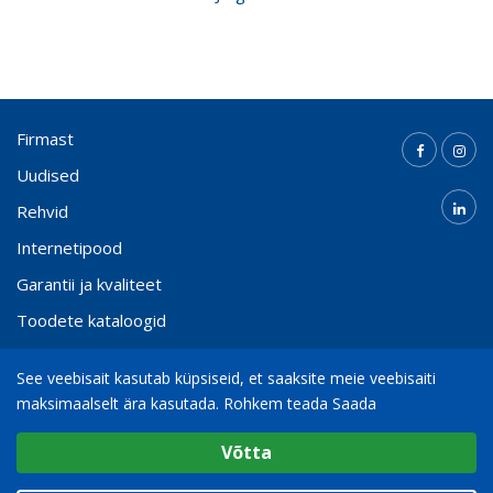
Firmast
Uudised
Rehvid
Internetipood
Garantii ja kvaliteet
Toodete kataloogid
Kontakt
See veebisait kasutab küpsiseid, et saaksite meie veebisaiti
maksimaalselt ära kasutada.
Rohkem teada Saada
Valige cookie Seaded
(+372) 65 000 21
info@bohnenkamp.ee
Võtta
Minimaalne
© 2026
Bohnenkamp AG
Analüütiline / Funktsionaalne