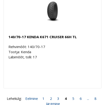
140/70-17 KENDA K671 CRUISER 66H TL
Rehvimõõt: 140/70-17
Tootja: Kenda
Läbimõõt, tolli: 17
Lehekülg:
Eelmine
1
2
3
4
5
6
...
8
Järgmine