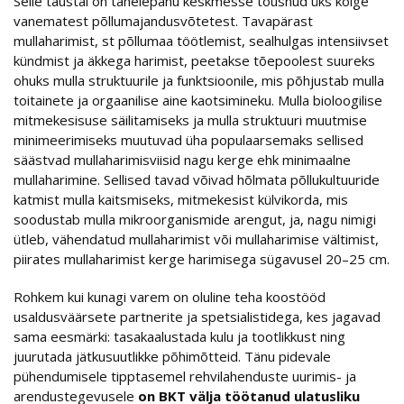
Selle taustal on tähelepanu keskmesse tõusnud üks kõige
vanematest põllumajandusvõtetest. Tavapärast
mullaharimist, st põllumaa töötlemist, sealhulgas intensiivset
kündmist ja äkkega harimist, peetakse tõepoolest suureks
ohuks mulla struktuurile ja funktsioonile, mis põhjustab mulla
toitainete ja orgaanilise aine kaotsimineku. Mulla bioloogilise
mitmekesisuse säilitamiseks ja mulla struktuuri muutmise
minimeerimiseks muutuvad üha populaarsemaks sellised
säästvad mullaharimisviisid nagu kerge ehk minimaalne
mullaharimine. Sellised tavad võivad hõlmata põllukultuuride
katmist mulla kaitsmiseks, mitmekesist külvikorda, mis
soodustab mulla mikroorganismide arengut, ja, nagu nimigi
ütleb, vähendatud mullaharimist või mullaharimise vältimist,
piirates mullaharimist kerge harimisega sügavusel 20–25 cm.
Rohkem kui kunagi varem on oluline teha koostööd
usaldusväärsete partnerite ja spetsialistidega, kes jagavad
sama eesmärki: tasakaalustada kulu ja tootlikkust ning
juurutada jätkusuutlikke põhimõtteid. Tänu pidevale
pühendumisele tipptasemel rehvilahenduste uurimis- ja
arendustegevusele
on BKT välja töötanud ulatusliku