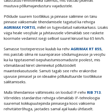
täiustatud rehvitehnika tulemus, mis vastab pidevalt
muutuva põllumajandusturu vajadustele.
Põldude suurem tootlikkus ja pinnase säilimine on tänu
pinnase väiksemale tihendamisele tagatud ka rehviga
AGRIMAX FORTIS
, millel on tugevdatud nailonkarkass. Lisaks
väga heale veojõule ja juhitavusele võimaldab see raskete
koormate vedamist isegi sellisel suurel kiirusel kui 65 km/h.
Samasse tooteperesse kuulub ka rehv
AGRIMAX RT 855
,
mis paistab silma nii suurepärase sõidumugavuse ja veojõu
kui ka tipptasemel isepuhastumisomaduste poolest, mis
võimaldavad kiiret üleminekut põllutöödelt
maanteekasutusele. Samuti tagab see rehv erakordse
ujuvuse pinnasel ja on ideaalne põllukultuuride tootlikkuse
säilitamiseks.
Mulla tihendamise vältimiseks on loodud IF-rehv
RIB 713
.
Võrreldes standardse rehviga võimaldab IF-tehnoloogia
suuremat kokkupuutepinda pinnasega koos väiksema
rehvitäiterõhuga, jaotades samal ajal kaalu ühtlaselt.