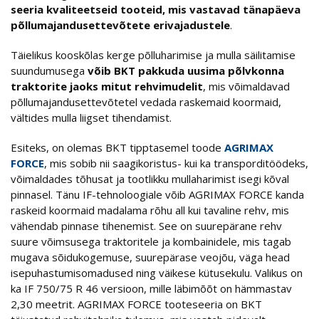
seeria kvaliteetseid tooteid, mis vastavad tänapäeva
põllumajandusettevõtete erivajadustele
.
Täielikus kooskõlas kerge põlluharimise ja mulla säilitamise
suundumusega
võib BKT pakkuda uusima põlvkonna
traktorite jaoks mitut rehvimudelit
, mis võimaldavad
põllumajandusettevõtetel vedada raskemaid koormaid,
vältides mulla liigset tihendamist.
Esiteks, on olemas BKT tipptasemel toode
AGRIMAX
FORCE
, mis sobib nii saagikoristus- kui ka transporditöödeks,
võimaldades tõhusat ja tootlikku mullaharimist isegi kõval
pinnasel. Tänu IF-tehnoloogiale võib AGRIMAX FORCE kanda
raskeid koormaid madalama rõhu all kui tavaline rehv, mis
vähendab pinnase tihenemist. See on suurepärane rehv
suure võimsusega traktoritele ja kombainidele, mis tagab
mugava sõidukogemuse, suurepärase veojõu, väga head
isepuhastumisomadused ning väikese kütusekulu. Valikus on
ka IF 750/75 R 46 versioon, mille läbimõõt on hämmastav
2,30 meetrit. AGRIMAX FORCE tooteseeria on BKT