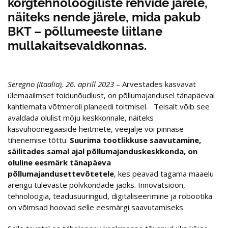
kõrgtehnoloogiliste rehvide järele,
näiteks nende järele, mida pakub
BKT – põllumeeste liitlane
mullakaitsevaldkonnas.
Seregno (Itaalia),
26. aprill 2023
– Arvestades kasvavat
ülemaailmset toidunõudlust, on põllumajandusel tänapäeval
kahtlemata võtmeroll planeedi toitmisel. Teisalt võib see
avaldada olulist mõju keskkonnale, näiteks
kasvuhoonegaaside heitmete, veejälje või pinnase
tihenemise tõttu.
Suurima tootlikkuse saavutamine,
säilitades samal ajal põllumajanduskeskkonda, on
oluline eesmärk tänapäeva
põllumajandusettevõtetele
, kes peavad tagama maaelu
arengu tulevaste põlvkondade jaoks. Innovatsioon,
tehnoloogia, teadusuuringud, digitaliseerimine ja robootika
on võimsad hoovad selle eesmärgi saavutamiseks.