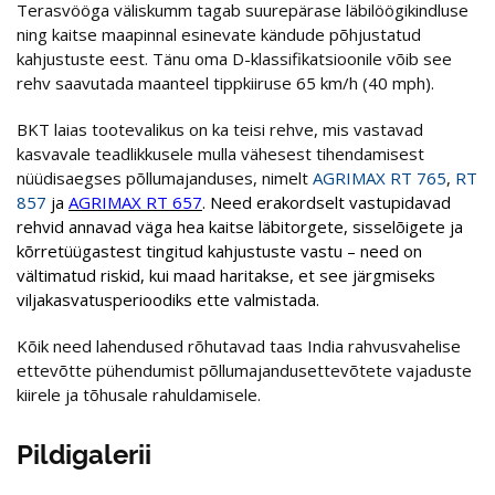
Terasvööga väliskumm tagab suurepärase läbilöögikindluse
ning kaitse maapinnal esinevate kändude põhjustatud
kahjustuste eest. Tänu oma D-klassifikatsioonile võib see
rehv saavutada maanteel tippkiiruse 65 km/h (40 mph).
BKT laias tootevalikus on ka teisi rehve, mis vastavad
kasvavale teadlikkusele mulla vähesest tihendamisest
nüüdisaegses põllumajanduses, nimelt
AGRIMAX RT 765
,
RT
857
ja
AGRIMAX RT 657
. Need erakordselt vastupidavad
rehvid annavad väga hea kaitse läbitorgete, sisselõigete ja
kõrretüügastest tingitud kahjustuste vastu – need on
vältimatud riskid, kui maad haritakse, et see järgmiseks
viljakasvatusperioodiks ette valmistada.
Kõik need lahendused rõhutavad taas India rahvusvahelise
ettevõtte pühendumist põllumajandusettevõtete vajaduste
kiirele ja tõhusale rahuldamisele.
Pildigalerii