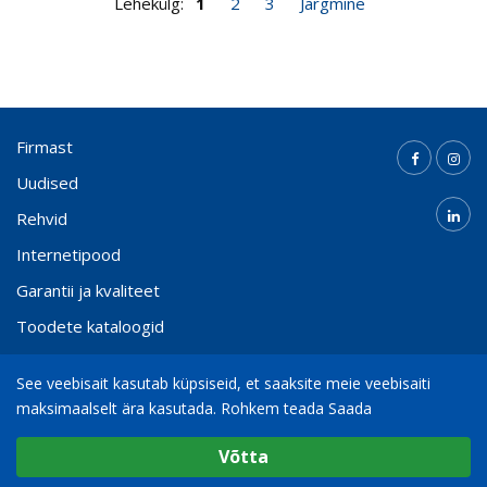
Lehekülg:
1
2
3
Järgmine
Firmast
Uudised
Rehvid
Internetipood
Garantii ja kvaliteet
Toodete kataloogid
Kontakt
See veebisait kasutab küpsiseid, et saaksite meie veebisaiti
maksimaalselt ära kasutada.
Rohkem teada Saada
Valige cookie Seaded
(+372) 65 000 21
info@bohnenkamp.ee
Võtta
Minimaalne