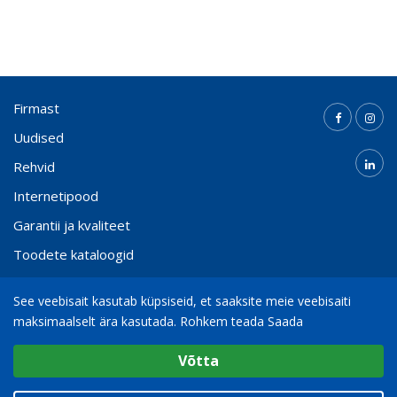
Firmast
Uudised
Rehvid
Internetipood
Garantii ja kvaliteet
Toodete kataloogid
Kontakt
See veebisait kasutab küpsiseid, et saaksite meie veebisaiti
maksimaalselt ära kasutada.
Rohkem teada Saada
Valige cookie Seaded
(+372) 65 000 21
info@bohnenkamp.ee
Võtta
Minimaalne
© 2026
Bohnenkamp AG
Analüütiline / Funktsionaalne