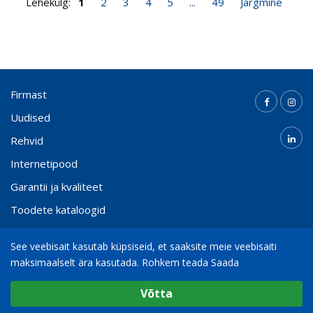
Lehekülg:
1
2
3
4
5
...
49
Järgmine
Firmast
Uudised
Rehvid
Internetipood
Garantii ja kvaliteet
Toodete kataloogid
Kontakt
See veebisait kasutab küpsiseid, et saaksite meie veebisaiti
maksimaalselt ära kasutada.
Rohkem teada Saada
Valige cookie Seaded
(+372) 65 000 21
info@bohnenkamp.ee
Võtta
Minimaalne