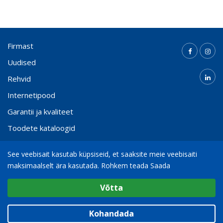
Firmast
Uudised
Rehvid
Internetipood
Garantii ja kvaliteet
Toodete kataloogid
Kontakt
See veebisait kasutab küpsiseid, et saaksite meie veebisaiti
maksimaalselt ära kasutada.
Rohkem teada Saada
Valige cookie Seaded
(+372) 65 000 21
info@bohnenkamp.ee
Võtta
Minimaalne
© 2026
Bohnenkamp AG
Analüütiline / Funktsionaalne
Kohandada