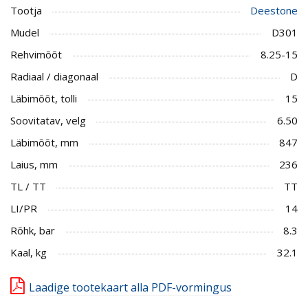
Tootja
Deestone
Mudel
D301
Rehvimõõt
8.25-15
Radiaal / diagonaal
D
Läbimõõt, tolli
15
Soovitatav, velg
6.50
Läbimõõt, mm
847
Laius, mm
236
TL / TT
TT
LI/PR
14
Rõhk, bar
8.3
Kaal, kg
32.1
Laadige tootekaart alla PDF-vormingus