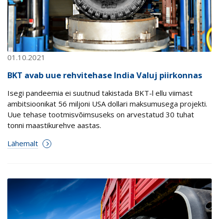
01.10.2021
BKT avab uue rehvitehase India Valuj piirkonnas
Isegi pandeemia ei suutnud takistada BKT-l ellu viimast
ambitsioonikat 56 miljoni USA dollari maksumusega projekti.
Uue tehase tootmisvõimsuseks on arvestatud 30 tuhat
tonni maastikurehve aastas.
Lähemalt