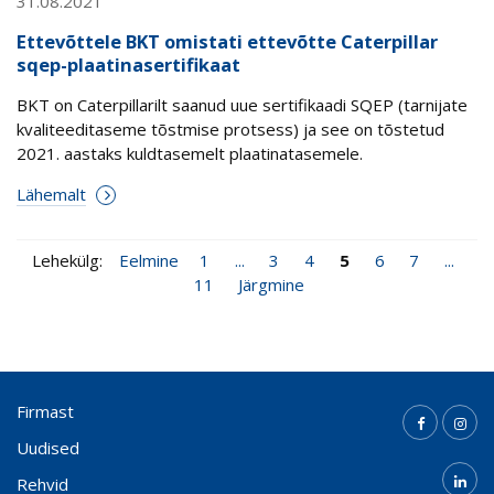
31.08.2021
Ettevõttele BKT omistati ettevõtte Caterpillar
sqep-plaatinasertifikaat
BKT on Caterpillarilt saanud uue sertifikaadi SQEP (tarnijate
kvaliteeditaseme tõstmise protsess) ja see on tõstetud
2021. aastaks kuldtasemelt plaatinatasemele.
Lähemalt
Lehekülg:
Eelmine
1
...
3
4
5
6
7
...
11
Järgmine
Firmast
Uudised
Rehvid