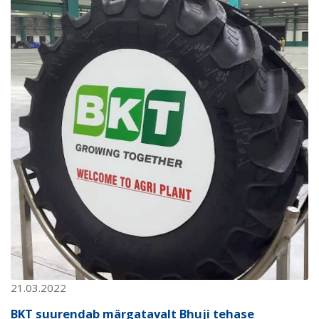
21.03.2022
BKT suurendab märgatavalt Bhuji tehase