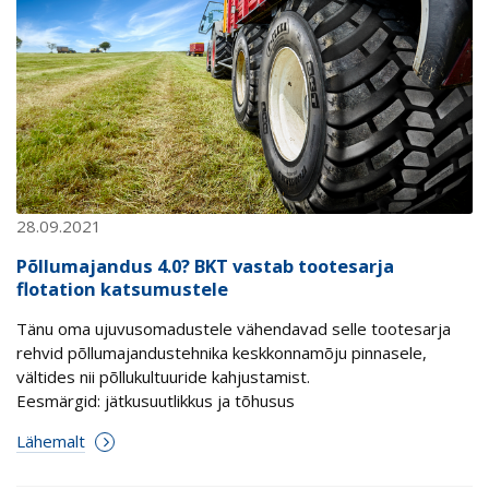
28.09.2021
Põllumajandus 4.0? BKT vastab tootesarja
flotation katsumustele
Tänu oma ujuvusomadustele vähendavad selle tootesarja
rehvid põllumajandustehnika keskkonnamõju pinnasele,
vältides nii põllukultuuride kahjustamist.
Eesmärgid: jätkusuutlikkus ja tõhusus
Lähemalt