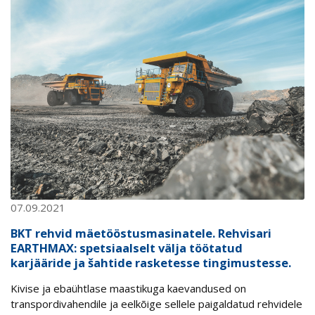
07.09.2021
BKT rehvid mäetööstusmasinatele. Rehvisari
EARTHMAX: spetsiaalselt välja töötatud
karjääride ja šahtide rasketesse tingimustesse.
Kivise ja ebaühtlase maastikuga kaevandused on
transpordivahendile ja eelkõige sellele paigaldatud rehvidele