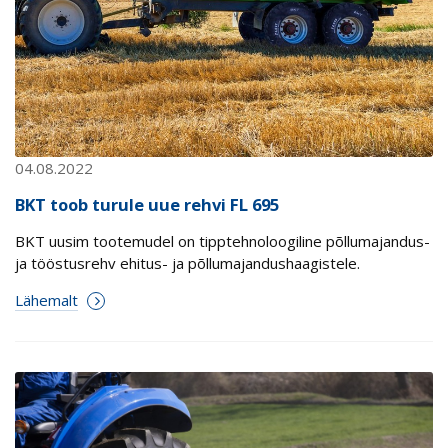
04.08.2022
BKT toob turule uue rehvi FL 695
BKT uusim tootemudel on tipptehnoloogiline põllumajandus-
ja tööstusrehv ehitus- ja põllumajandushaagistele.
Lähemalt